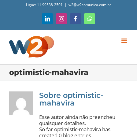
Ir
Ligue: 11 99538-2501
|
w2@w2comunica.com.br
para
o
conteúdo
LinkedIn
Instagram
Facebook
WhatsApp
optimistic-mahavira
Sobre
optimistic-
mahavira
Esse autor ainda não preencheu
quaisquer detalhes.
So far optimistic-mahavira has
created 0 blog entries.