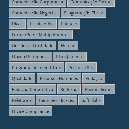
Comunicação Corporativa
Comunicação Escrita
Comunicação Negocial
Diagramação Eficaz
Dicas
Escuta Ativa
Etiqueta
Formação de Multiplicadores
Gestão da Qualidade
Humor
Lingua Portuguesa
Planejamento
Programa de Integridade
Provocações
Qualidade
Recursos Humanos
Redação
Redação Corporativa
Reflexão
Regionalismo
Relatórios
Reuniões Eficazes
Soft Skills
Ética e Compliance