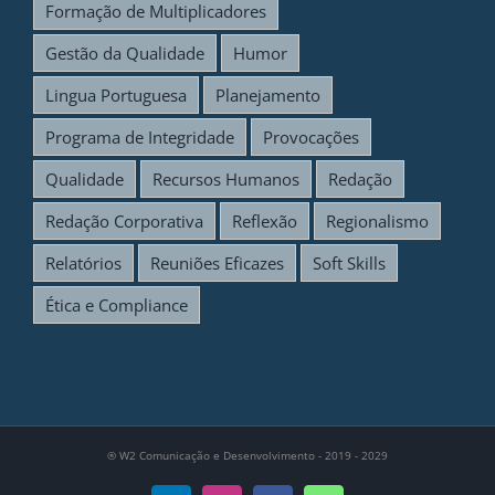
Formação de Multiplicadores
Gestão da Qualidade
Humor
Lingua Portuguesa
Planejamento
Programa de Integridade
Provocações
Qualidade
Recursos Humanos
Redação
Redação Corporativa
Reflexão
Regionalismo
Relatórios
Reuniões Eficazes
Soft Skills
Ética e Compliance
®
W2 Comunicação e Desenvolvimento - 2019 - 2029