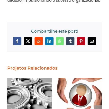
decisão, impulsionando o sucesso organizacional.
Compartilhe este post!
Facebook
X
Reddit
LinkedIn
WhatsApp
Tumblr
Pinterest
E-
mail
Projetos Relacionados