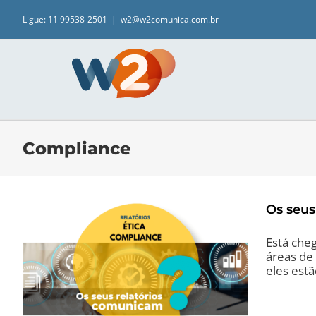
Ir
para
Ligue: 11 99538-2501
|
w2@w2comunica.com.br
o
conteúdo
Compliance
Os seus
Está che
áreas de
eles est