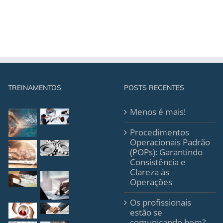
TREINAMENTOS
POSTS RECENTES
Menos é mais!
Procedimentos
Operacionais Padrão
(POPs): Garantindo
Consistência e
Clareza às
Operações
Os profissionais
estão se
comunicando bem?