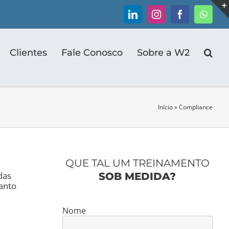
LinkedIn
Instagram
Facebook
Whats
Clientes
Fale Conosco
Sobre a W2
Início
»
Compliance
QUE TAL UM TREINAMENTO
das
SOB MEDIDA?
uanto
Nome