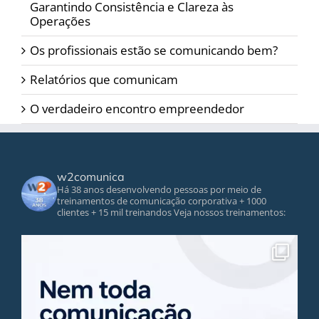
Garantindo Consistência e Clareza às
Operações
Os profissionais estão se comunicando bem?
Relatórios que comunicam
O verdadeiro encontro empreendedor
w2comunica
Há 38 anos desenvolvendo pessoas por meio de
treinamentos de comunicação corporativa
+ 1000
clientes
+ 15 mil treinandos
Veja nossos treinamentos: