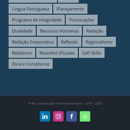
Lingua Portuguesa
Planejamento
Programa de Integridade
Provocações
Qualidade
Recursos Humanos
Redação
Redação Corporativa
Reflexão
Regionalismo
Relatórios
Reuniões Eficazes
Soft Skills
Ética e Compliance
®
W2 Comunicação e Desenvolvimento - 2019 - 2029
LinkedIn
Instagram
Facebook
WhatsApp