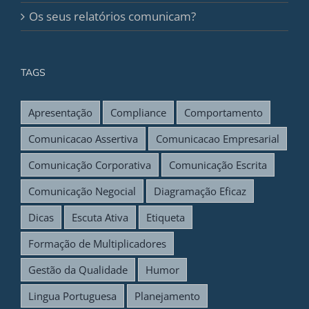
Os seus relatórios comunicam?
TAGS
Apresentação
Compliance
Comportamento
Comunicacao Assertiva
Comunicacao Empresarial
Comunicação Corporativa
Comunicação Escrita
Comunicação Negocial
Diagramação Eficaz
Dicas
Escuta Ativa
Etiqueta
Formação de Multiplicadores
Gestão da Qualidade
Humor
Lingua Portuguesa
Planejamento