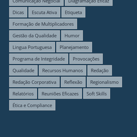
Comunicação Negocial
Diagramação Eficaz
Dicas
Escuta Ativa
Etiqueta
Formação de Multiplicadores
Gestão da Qualidade
Humor
Lingua Portuguesa
Planejamento
Programa de Integridade
Provocações
Qualidade
Recursos Humanos
Redação
Redação Corporativa
Reflexão
Regionalismo
Relatórios
Reuniões Eficazes
Soft Skills
Ética e Compliance