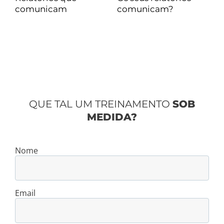
comunica
de primeira
e
QUE TAL UM TREINAMENTO
SOB
MEDIDA?
Nome
Email