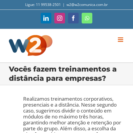
Ir
Ligue: 11 99538-2501
|
w2@w2comunica.com.br
para
o
conteúdo
LinkedIn
Instagram
Facebook
WhatsApp
Vocês fazem treinamentos a
distância para empresas?
Realizamos treinamentos corporativos,
presenciais e a distância. Nesse segundo
caso, sugerimos dividir o conteúdo em
módulos de no máximo três horas,
garantindo melhor atenção e retenção por
parte do grupo. Além disso, a escolha da