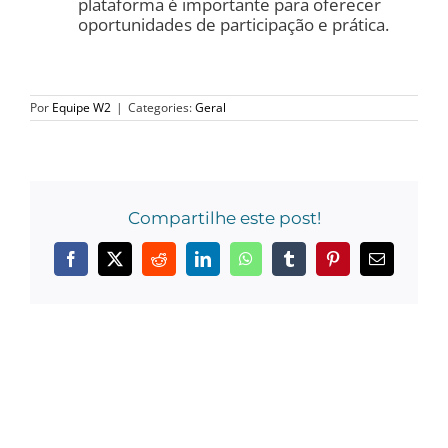
plataforma é importante para oferecer
oportunidades de participação e prática.
Por
Equipe W2
|
Categories:
Geral
Compartilhe este post!
Facebook
X
Reddit
LinkedIn
WhatsApp
Tumblr
Pinterest
E-
mail