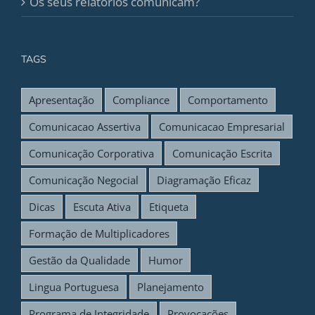
Os seus relatórios comunicam?
TAGS
Apresentação
Compliance
Comportamento
Comunicacao Assertiva
Comunicacao Empresarial
Comunicação Corporativa
Comunicação Escrita
Comunicação Negocial
Diagramação Eficaz
Dicas
Escuta Ativa
Etiqueta
Formação de Multiplicadores
Gestão da Qualidade
Humor
Lingua Portuguesa
Planejamento
Programa de Integridade
Provocações