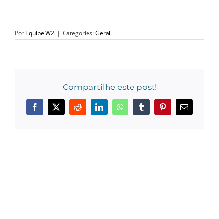
Por
Equipe W2
|
Categories:
Geral
Compartilhe este post!
Facebook
X
Reddit
LinkedIn
WhatsApp
Tumblr
Pinterest
E-
mail