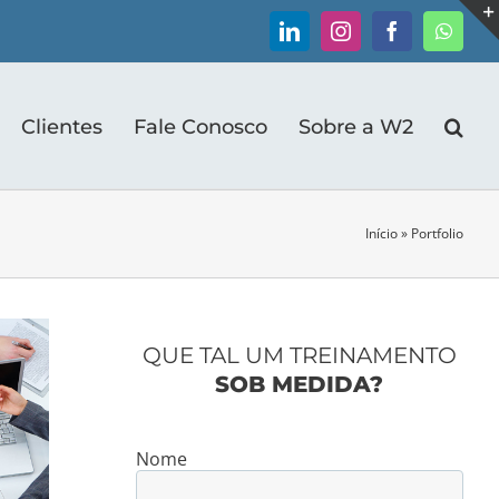
LinkedIn
Instagram
Facebook
Whats
Clientes
Fale Conosco
Sobre a W2
Início
»
Portfolio
QUE TAL UM TREINAMENTO
SOB MEDIDA?
Nome