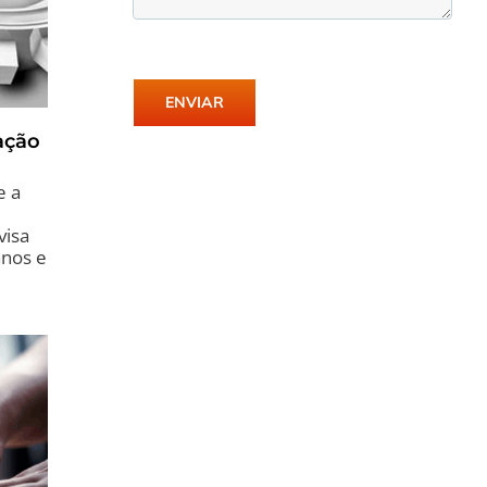
ação
e a
visa
anos e