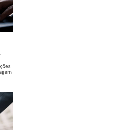
e
ações
uagem