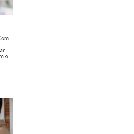
 Com
dar
em o