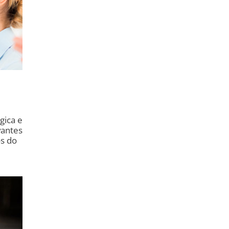
gica e
vantes
os do