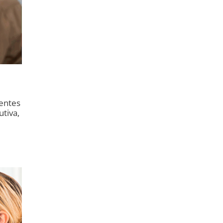
entes
utiva,