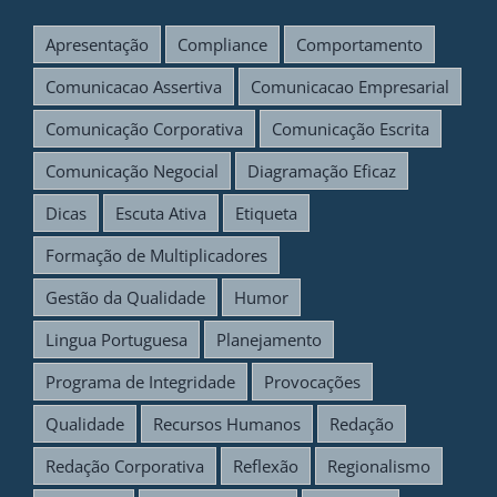
Apresentação
Compliance
Comportamento
Comunicacao Assertiva
Comunicacao Empresarial
Comunicação Corporativa
Comunicação Escrita
Comunicação Negocial
Diagramação Eficaz
Dicas
Escuta Ativa
Etiqueta
Formação de Multiplicadores
Gestão da Qualidade
Humor
Lingua Portuguesa
Planejamento
Programa de Integridade
Provocações
Qualidade
Recursos Humanos
Redação
Redação Corporativa
Reflexão
Regionalismo